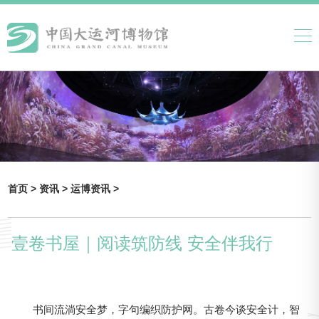
首页 >
资讯 >
运博资讯 >
壹卷书屋｜阅读筑防线 安全伴我行
书间流淌安全梦，字句编织防护网。古卷今谈安全计，智