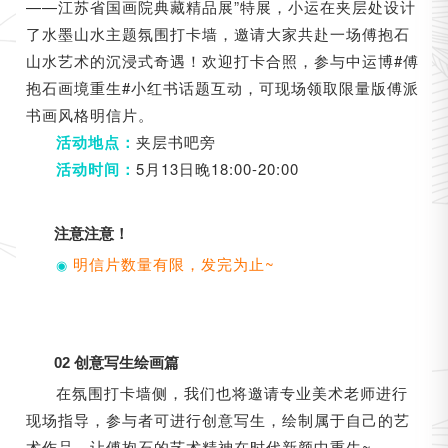
——江苏省国画院典藏精品展”特展，小运在夹层处设计
了水墨山水主题氛围打卡墙，邀请大家共赴一场傅抱石
山水艺术的沉浸式奇遇！欢迎打卡合照，参与中运博#傅
抱石画境重生#小红书话题互动，可现场领取限量版傅派
书画风格明信片。
夹层书吧旁
活动地点：
5月13日晚18:00-20:00
活动时间：
注意注意！
明信片数量有限，发完为止~
◉
0
2
创意写生绘画篇
在氛围打卡墙侧，我们也将邀请专业美术老师进行
现场指导，参与者可进行创意写生，绘制属于自己的艺
术作品，让傅抱石的艺术精神在时代新颜中重生~