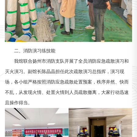
二、消防演习练技能
我馆联合扬州市消防支队开展了全员消防应急疏散演习和
灭火演习。副馆长陈晶晶担任此次疏散演习总指挥，演习现
场，各小组严格按照消防应急疏散处置预案，秩序井然、快而
不乱，从发现火情、处置火情到人员疏散撤离，大家行动迅速
且操作得当。