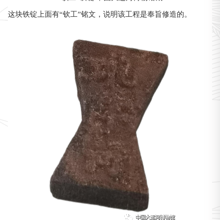
这块铁锭上面有“钦工”铭文，说明该工程是奉旨修造的。