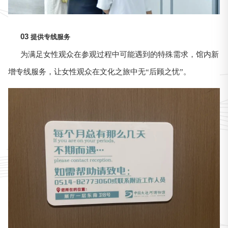
03
提供专线服务
为满足女性观众在参观过程中可能遇到的特殊需求，馆内新
增专线服务，让女性观众在文化之旅中无“后顾之忧”。