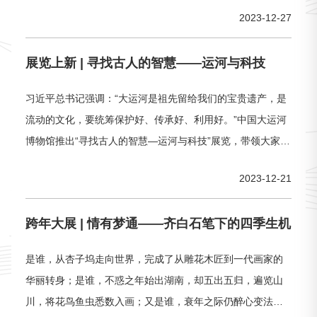
2023-12-27
展览上新 | 寻找古人的智慧——运河与科技
习近平总书记强调：“大运河是祖先留给我们的宝贵遗产，是
流动的文化，要统筹保护好、传承好、利用好。”中国大运河
博物馆推出“寻找古人的智慧—运河与科技”展览，带领大家了
解大运河上的水利工程，传承中华民族的水工智慧，弘扬延
2023-12-21
续千年的大国工匠精神。
跨年大展 | 情有梦通——齐白石笔下的四季生机
是谁，从杏子坞走向世界，完成了从雕花木匠到一代画家的
华丽转身；是谁，不惑之年始出湖南，却五出五归，遍览山
川，将花鸟鱼虫悉数入画；又是谁，衰年之际仍醉心变法，