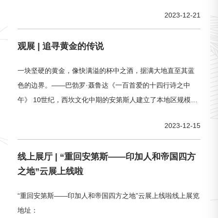
创“红花墨叶”派，笔墨交融，完成画法革新？2023年12月29
2023-12-21
日至2024年3月31日，中国大运河博物馆联合北京画院举
办“情有梦通——齐白石笔下的四季生机”特展，将为您揭开谜
观展 | 追寻黄金的传说
底。
一块坚硬的黄金，像快满溢的杯中之酒，据满大地直至其蓝
色的边界。——巴勃罗·聂鲁达《一百首爱的十四行诗之中
午》 10世纪，西坎文化中期的安第斯人建立了本地区规模空
前的治金生产。 6世纪，西班牙人为了寻找传说中的“黄金
2023-12-15
国”踏入南美洲，掠夺这块被太阳神庇佑的土地。
线上展厅 | “重回安第斯——印加人和帝国四方
之地”云展上线啦
“重回安第斯——印加人和帝国四方之地”云展上线啦线上展览
地址：