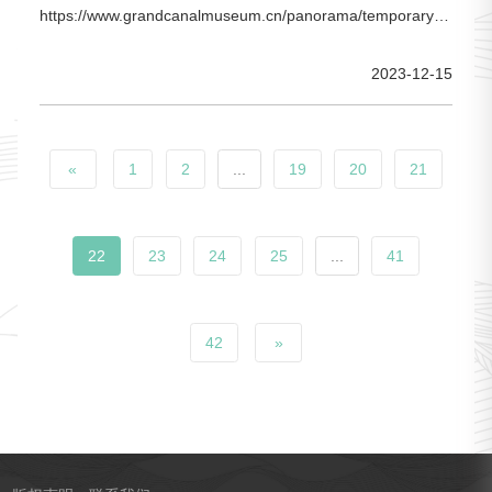
https://www.grandcanalmuseum.cn/panorama/temporary-
exhibition/11_Inka/index.html路线一 场景选择本次线上展厅
2023-12-15
配备了场景选择功能。回到展厅界面，找到右下角红框对应
位置，随心开启“场景选择”。如果在游览途中看不到可以选择
的场景怎么办？驼驼告诉大家，不用怕，点击屏幕，即可再
«
1
2
...
19
20
21
次召唤
22
23
24
25
...
41
42
»