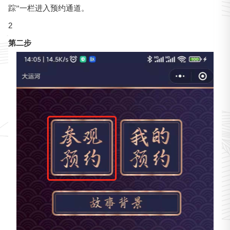
踪”一栏进入预约通道。
2
第二步