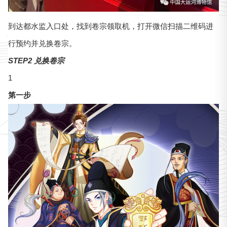
到达都水监入口处，找到卷宗领取机，打开微信扫描二维码进
行预约并兑换卷宗。
STEP2 兑换卷宗
1
第一步