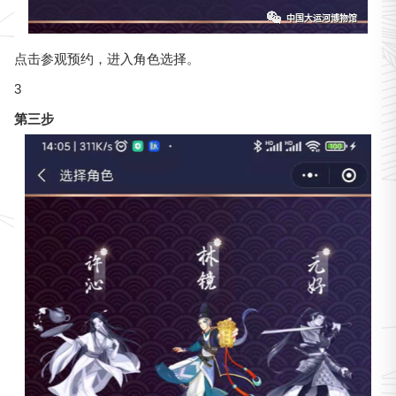
点击参观预约，进入角色选择。
3
第三步