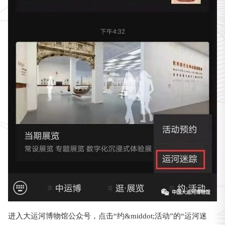
进入大运河博物馆公众号，点击“约&middot;活动”的“运河迷