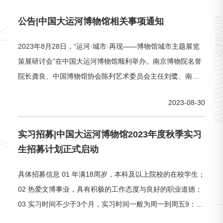
公告|中国大运河博物馆相关事项通知
2023年8月28日，“运河·城市·再现——博物馆城市主题展览
策展研讨会”在中国大运河博物馆顺利举办。南京博物院名誉
院长龚良、中国博物馆协会陈列艺术委员会主任刘鹭、南京
博物院副院长王奇志、首都博物馆副馆长谭晓玲、苏州市文
2023-08-30
物局副局长陈瑞近、陕西省考古研究院副院长王小蒙、独立
策展人杨玲、
实习招募|中国大运河博物馆2023年度秋季实习
生招募计划正式启动
具体招募信息 01 年满18周岁，本科及以上院校的在校学生；
02 热爱文博事业，具有积极的工作态度与良好的职业道德；
03 实习时间不少于3个月，实习时间一般为周一到周五9：00
至17：30。