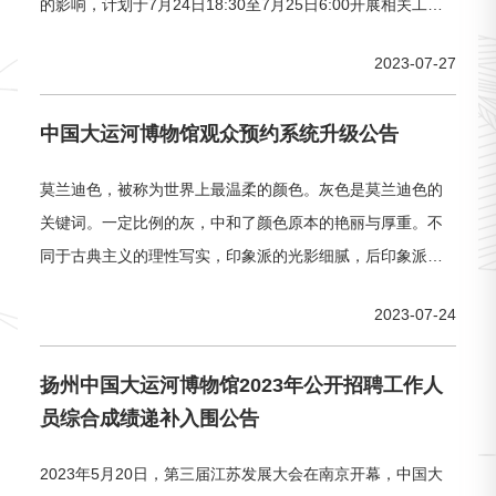
的影响，计划于7月24日18:30至7月25日6:00开展相关工
作，期间官方网站、微信服务号及小程序暂停参观预约服
2023-07-27
务，升级完毕即恢复预约服务。 &
中国大运河博物馆观众预约系统升级公告
莫兰迪色，被称为世界上最温柔的颜色。灰色是莫兰迪色的
关键词。一定比例的灰，中和了颜色原本的艳丽与厚重。不
同于古典主义的理性写实，印象派的光影细腻，后印象派的
鲜明热烈……自然状态的形与色，从纷繁的状态之中剥离出
2023-07-24
来，像是带了一层白霜，一缕薄雾， 轻盈地落在莫兰迪的画
布之上。
扬州中国大运河博物馆2023年公开招聘工作人
员综合成绩递补入围公告
2023年5月20日，第三届江苏发展大会在南京开幕，中国大