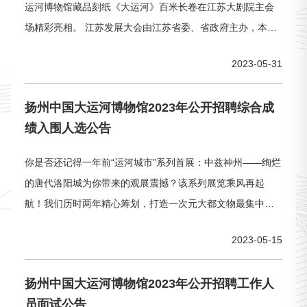
运河博物馆藏品刻纸《大运河》百米长卷在江苏大剧院主会
场精彩亮相。 江苏发展大会由江苏省委、省政府主办，本届
大会以“情系江苏、共筑梦想”为主题，旨在增进与海内外江苏
2023-05-31
籍和在江苏学习、工作过的各领域知名人士的联
扬州中国大运河博物馆2023年公开招聘综合成
绩入围人选公告
你是否还记得一年前“运河城市”系列首展：中兹神州——绚烂
的唐代洛阳城为你带来的观展震撼？该系列展览乘风再起
航！我们历时两年精心筹划，打造一次元大都文物最集中的
特展，只为2023年陪你度过一整个夏天。跟着小运的步伐一
2023-05-15
起来揭秘又一座运河城市的前世今生！匠人营国，方九里，
旁三门。国中九经九纬，经涂九轨。左祖右社，面朝后市，
扬州中国大运河博物馆2023年公开招聘工作人
市朝一夫。——《
员面试公告