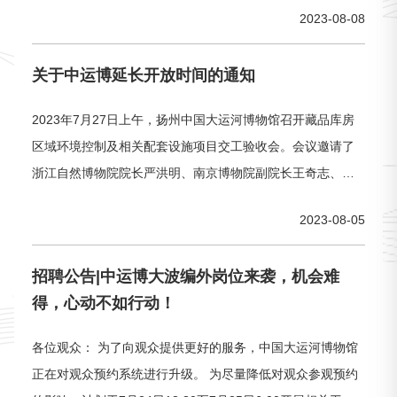
2023-08-08
展厅内的数字展项，在数字视域下，一起云端漫游这座宏伟
都城！ 01《壮
关于中运博延长开放时间的通知
2023年7月27日上午，扬州中国大运河博物馆召开藏品库房
区域环境控制及相关配套设施项目交工验收会。会议邀请了
浙江自然博物院院长严洪明、南京博物院副院长王奇志、世
博会博物馆馆长刘文涛、复旦大学文物与博物馆系教授魏
2023-08-05
峻、苏州博物馆副馆长茅艳等专家参加验收评审。专家组听
取项目汇报 专家组听取了馆方、施工、监理
招聘公告|中运博大波编外岗位来袭，机会难
得，心动不如行动！
各位观众： 为了向观众提供更好的服务，中国大运河博物馆
正在对观众预约系统进行升级。 为尽量降低对观众参观预约