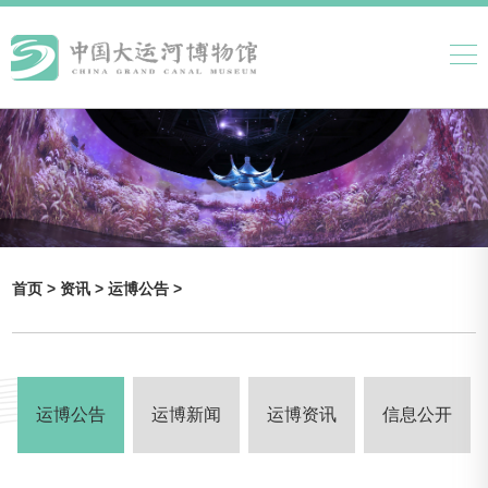
首页 >
资讯 >
运博公告 >
运博公告
运博新闻
运博资讯
信息公开