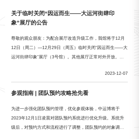
关于临时关闭“因运而生——大运河街肆印
象”展厅的公告
尊敬的观众朋友：为配合展厅改造升级工作，我馆将于12月
12日（周二）—12月29日（周五）临时关闭“因运而生——大
运河街肆印象”展厅（3号馆）。其他展厅正常对外开放。给
您带来不便，敬请谅解。中国大运河博物馆2023年12月7日
2023-12-07
参观指南 | 团队预约攻略抢先看
为进一步强化团队预约管理，优化参观体验，中运博将于
2023年12月1日凌晨对团队预约系统进行优化升级。系统升
级后，对预约方式和流程进行了调整，团队预约的对象调整
为学校、机关、事业单位、国企单位和旅行社，通过资质审