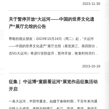
2023-11-30
核后方可预约。中国大运河博物馆官方网站是团队预约的唯
一通道，请勿轻信其他平台的预约链接，以免造成损失
关于暂停开放“大运河——中国的世界文化遗
产”展厅北馆的公告
尊敬的观众朋友：2023年10月24日（周二）起，“大运河
——中国的世界文化遗产”展厅北馆（展览第三、第四部分，
含5G大运河）将进行安防提升，暂停开放，恢复时间另行通
告，请留意中国大运河博物馆官方网站、微信、微博的最新
2023-10-18
动态信息。给您带来不便，敬请谅解！中国大运河博物馆
2023年10月18日
征集｜ 中运博“童眼看运河”展览作品征集活动
开启
一条大运河，半部华夏史。始建于春秋时期，千百年来沟通
沿线八个省市，串联起钱塘江、长江、淮河、黄河、海河五