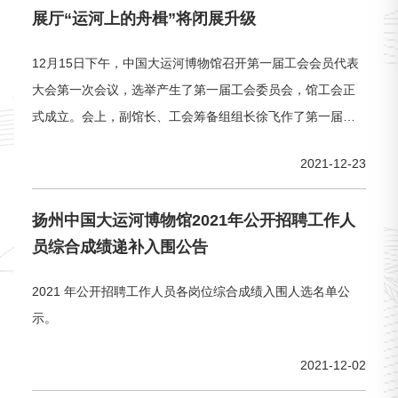
展厅“运河上的舟楫”将闭展升级
组长王俊杰，省文化和旅游厅人事处副处长董卫卫，扬州中
国大运河博物馆馆长郑晶，副馆长徐飞、陈晶晶出席会议。
12月15日下午，中国大运河博物馆召开第一届工会会员代表
大会第一次会议，选举产生了第一届工会委员会，馆工会正
式成立。会上，副馆长、工会筹备组组长徐飞作了第一届工
会会员代表大会第一次会议筹备工作的报告，宣布中国大运
2021-12-23
河博物馆工会正式成立。会议选举产生了由徐飞、双飞、孙
思源、杜浩、邵黎黎、周悦敬、曹云飞共7名同志组成的第一
扬州中国大运河博物馆2021年公开招聘工作人
届工会委员会，徐飞同志任主席，孙思源任经审委员，周悦
员综合成绩递补入围公告
敬任女工委员，本届
2021 年公开招聘工作人员各岗位综合成绩入围人选名单公
示。
2021-12-02