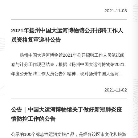
中运博展厅组织公众开展讲解及教育活动，造成部分展厅人
2021-11-03
员拥堵、环境嘈杂，严重影响观众参观质量，扰乱了展厅正
常秩序；且讲解内容未经我馆审核，存在与史实及事实不符
2021年扬州中国大运河博物馆公开招聘工作人
之处，易误导观众。为此，中国大运河博物馆制定《社会人
员资格复审递补公告
士在中国
扬州中国大运河博物馆2021年公开招聘工作人员笔试阅
卷与计分工作现已结束，根据《扬州中国大运河博物馆2021
年度公开招聘工作人员公告》精神，现对扬州中国大运河博
物馆入围考生资格复审情况和工作安排进行公告。
2021-11-02
公告｜中国大运河博物馆关于做好新冠肺炎疫
情防控工作的公告
公示的100个标志性运河文旅产品，是经各设区市文化和旅游