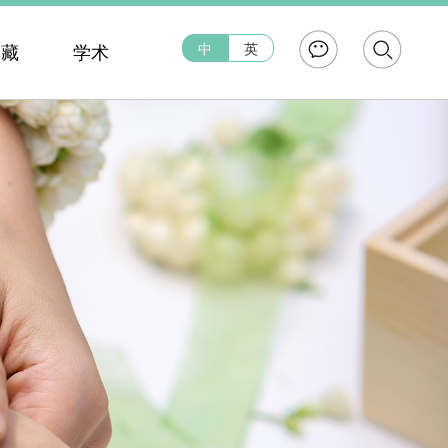
中
英
典藏
学术