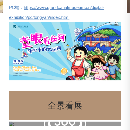
PC端：
https://www.grandcanalmuseum.cn/digital-
exhibition/pc/tongyan/index.html
全景看展