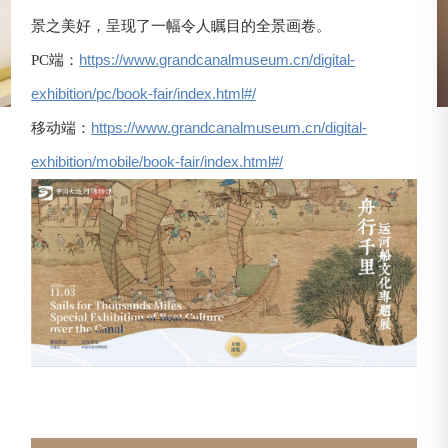
景之美好，呈现了一幅令人瞩目的全景画卷。
https://www.grandcanalmuseum.cn/digital-
PC端：
exhibition/pc/book-fair/index.html#/
https://www.grandcanalmuseum.cn/digital-
移动端：
exhibition/mobile/book-fair/index.html#/