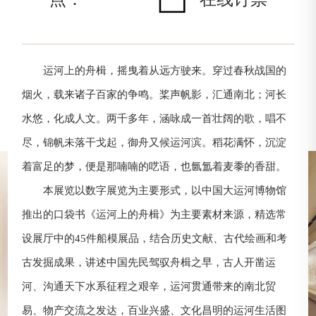
运河上的舟楫，摇曳着从远方驶来。穿过春秋战国的
烟火，载来诸子百家的争鸣。桨声帆影，汇通南北；河长
水悠，化成人文。两千多年，涵咏成一首壮阔的歌，唱不
尽，锦帆未落干戈起，御舟又候运河滨。稻花满怀，沉淀
着富足的梦，便是那喃喃的呓语，也氤氲着麦黍的香甜。
本展览以数字展览为主要形式，以中国大运河博物馆
推出的口袋书《运河上的舟楫》为主要素材来源，精选常
设展厅中的45件船模展品，结合历史文献、古代绘画和考
古发掘成果，讲述中国先民驾驭舟楫之早，古人开凿运
河、沟通天下水系征程之艰辛，运河贯通带来的南北贸
易、物产交流之发达，百业兴盛、文化昌明的运河生活图