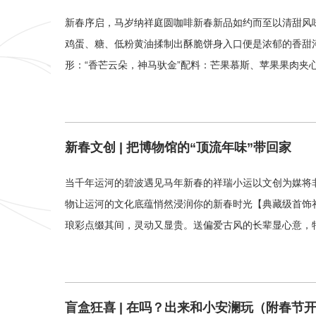
新春序启，马岁纳祥庭圆咖啡新春新品如约而至以清甜风味
鸡蛋、糖、低粉黄油揉制出酥脆饼身入口便是浓郁的香甜
形：“香芒云朵，神马驮金”配料：芒果慕斯、苹果果肉夹
新春文创 | 把博物馆的“顶流年味”带回家
当千年运河的碧波遇见马年新春的祥瑞小运以文创为媒将
物让运河的文化底蕴悄然浸润你的新春时光【典藏级首饰
琅彩点缀其间，灵动又显贵。送偏爱古风的长辈显心意，
盲盒狂喜 | 在吗？出来和小安澜玩（附春节