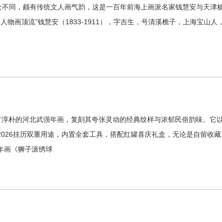
众不同，颇有传统文人画气韵，这是一百年前海上画派名家钱慧安与天津杨
人物画顶流”钱慧安（1833-1911），字吉生，号清溪樵子，上海宝
粗犷淳朴的河北武强年画，复刻其夸张灵动的经典纹样与浓郁民俗韵味。它
2026挂历双重用途，内置全套工具，搭配红罐喜庆礼盒，无论是自留收
年画《狮子滚绣球