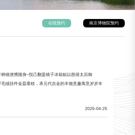
在线预约
南京博物院预约
手柄镜便携随身~悦己翻盖镜子冰箱贴以慈禧太后御
祥毛绒挂件金荔垂枝，承元代吉金的丰饶意趣寓意岁岁丰
2026-04-25