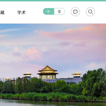
中
英
典藏
学术