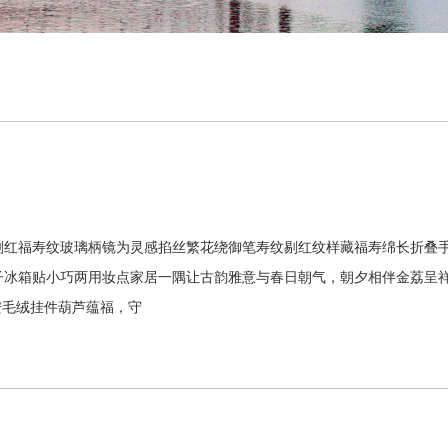
剔红福寿纹玻璃柄镜为灵感掐丝繁花绕御笔寿纹剔红纹样藏福寿绵长折叠
镜子冰箱贴小巧两用妆点家居一隅让古韵雅意与春日朝气，朝夕相伴金荔呈
安毛绒挂件葫芦蕴福，守