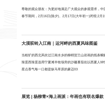
尊敬的观众朋友：为更好地满足广大观众的参观需求，中国大运河
春节期间，2月16日(除夕)、2月17日(大年初一)闭馆;2月1
大漠驼铃入江南｜运河畔的西夏风味图鉴
当粗犷的西北风吹过江南水乡的柳梢贺兰山岩画的线条蜿蜒
辣蛋西辣蛋选用宁夏滩羊牧场旁的沙瓤番茄佐以西夏人钟
星点香气每一口都是纵马草原的豪迈03
展览 | 杨柳青×海上画派：年画也有联名爆款