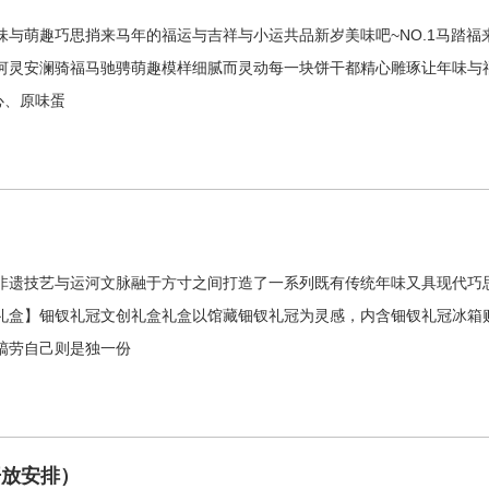
与萌趣巧思捎来马年的福运与吉祥与小运共品新岁美味吧~NO.1马踏福
河灵安澜骑福马驰骋萌趣模样细腻而灵动每一块饼干都精心雕琢让年味与福
心、原味蛋
非遗技艺与运河文脉融于方寸之间打造了一系列既有传统年味又具现代巧思
礼盒】钿钗礼冠文创礼盒礼盒以馆藏钿钗礼冠为灵感，内含钿钗礼冠冰箱
犒劳自己则是独一份
开放安排）