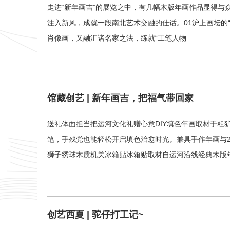
走进“新年画吉”的展览之中，有几幅木版年画作品显得与
注入新风，成就一段南北艺术交融的佳话。01沪上画坛的“
肖像画，又融汇诸名家之法，练就“工笔人物
馆藏创艺 | 新年画吉，把福气带回家
送礼体面担当把运河文化礼赠心意DIY填色年画取材于
笔，手残党也能轻松开启填色治愈时光。兼具手作年画与
狮子绣球木质机关冰箱贴冰箱贴取材自运河沿线经典木版
创艺西夏 | 驼仔打工记~