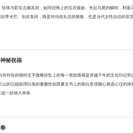
花卉，珍珠与彩宝点缀其间，如同冠饰上的宝石镶嵌。夹起马尾的瞬间，利
自带光芒。别在发间，既是对传统礼仪的致敬，也是当代女性自信的宣言。
的神秘祝福
与你对应的独特文字微雕挂坠上的每一笔纹路都是穿越千年的文化印记旁边
兰山的沉稳肌理白珠的素雅恰似西夏文书上的留白意境随心挑选心仪的珠
任选一款纳入串珠
新春