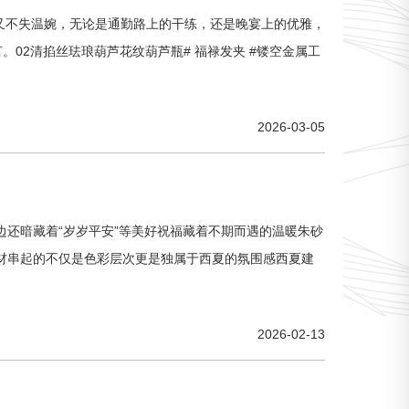
落又不失温婉，无论是通勤路上的干练，还是晚宴上的优雅，
02清掐丝珐琅葫芦花纹葫芦瓶# 福禄发夹 #镂空金属工
2026-03-05
还暗藏着“岁岁平安”等美好祝福藏着不期而遇的温暖朱砂
材串起的不仅是色彩层次更是独属于西夏的氛围感西夏建
2026-02-13