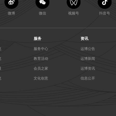
微博
微信
视频号
抖音号
服务
资讯
览
服务中心
运博公告
览
教育活动
运博新闻
展
会员之家
运博资讯
览
文化创意
信息公开