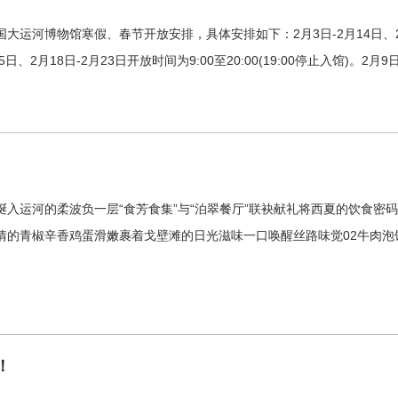
博物馆寒假、春节开放安排，具体安排如下：2月3日-2月14日、2月24日-3
5日、2月18日-2月23日开放时间为9:00至20:00(19:00停止入馆)
入运河的柔波负一层“食芳食集”与“泊翠餐厅”联袂献礼将西夏的饮食密码
情的青椒辛香鸡蛋滑嫩裹着戈壁滩的日光滋味一口唤醒丝路味觉02牛肉泡
！