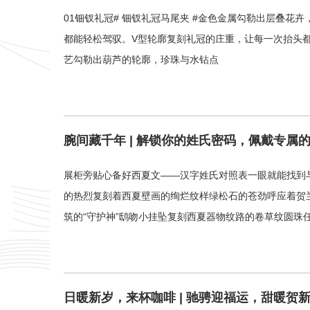
01钿钗礼冠# 钿钗礼冠马尾夹 #金色金属勾勒出层叠
都能轻松驾驭。V型轮廓复刻礼冠的庄重，让每一次抬头都
艺勾勒出葫芦的轮廓，珍珠与水钻点
腕间藏千年 | 解锁你的姓氏密码，佩戴专属
展柜旁贴心备好西夏文——汉字姓氏对照表一眼就能找到
的热烈复刻着西夏壁画的绚烂纹样绿松石的苍劲呼应着贺
筑的“守护神”鸱吻小挂坠复刻西夏器物纹路的卷草纹圆珠
日暖新岁，来杯咖啡 | 驰骋迎福运，甜暖贺