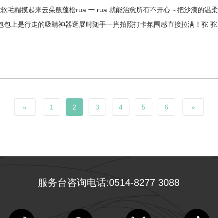
款软毛帽摸起来云朵般蓬松rua 一 rua 就能治愈所有不开心～把沙漠的温
包上是行走的吸睛神器逛展时随手一掏拍照打卡氛围感直接拉满！驼 驼
«
1
2
3
4
5
6
»
服务台咨询电话:0514-8277 3088