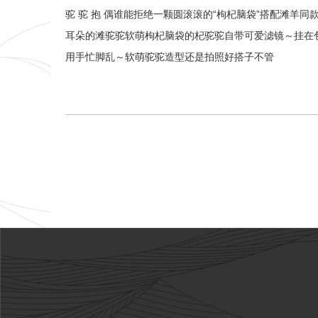
驼 驼 抱 偶谁能拒绝一颗圆滚滚的“枸杞脑袋”搭配滩羊同
耳朵的滩驼驼软萌枸杞脑袋的杞驼驼自带可爱滤镜～挂在包
用手忙脚乱～软萌驼驼造型还是拍照好搭子不管