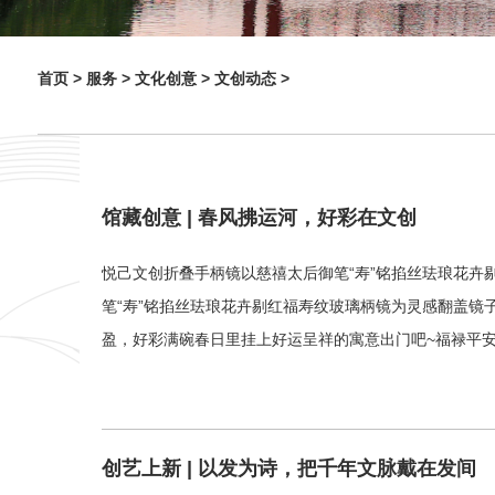
首页 >
服务 >
文化创意 >
文创动态 >
馆藏创意 | 春风拂运河，好彩在文创
悦己文创折叠手柄镜以慈禧太后御笔“寿”铭掐丝珐琅花卉
笔“寿”铭掐丝珐琅花卉剔红福寿纹玻璃柄镜为灵感翻盖
盈，好彩满碗春日里挂上好运呈祥的寓意出门吧~福禄平
创艺上新 | 以发为诗，把千年文脉戴在发间