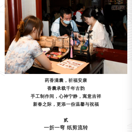
药香满囊，祈福安康
香囊承载千年古韵
手工制作间，心神宁静，寓意吉祥
新春之际，更添一份温馨与祝福
贰
一折一弯 纸剪流转