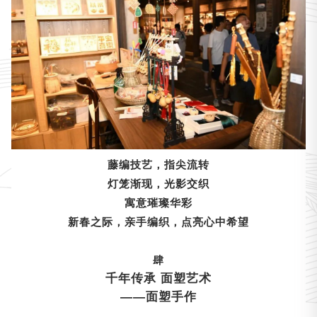
藤编技艺，指尖流转
灯笼渐现，光影交织
寓意璀璨华彩
新春之际，亲手编织，点亮心中希望
肆
千年传承 面塑艺术
——面塑手作