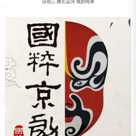
活动三 曲艺运河 戏韵传承