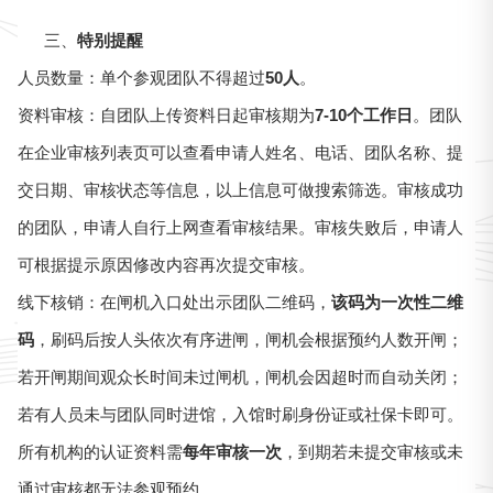
特别提醒
三、
50人
人员数量：单个参观团队不得超过
。
7-10个工作日
资料审核：自团队上传资料日起审核期为
。团队
在企业审核列表页可以查看申请人姓名、电话、团队名称、提
交日期、审核状态等信息，以上信息可做搜索筛选。审核成功
的团队，申请人自行上网查看审核结果。审核失败后，申请人
可根据提示原因修改内容再次提交审核。
该
码
为
一次性
二维
线下核销：在闸机入口处出示团队二维码，
码
，刷码后按人头依次有序进闸，闸机会根据预约人数开闸；
若开闸期间观众长时间未过闸机，闸机会因超时而自动关闭；
若有人员未与团队同时进馆，入馆时刷身份证或社保卡即可。
每年审核一次
所有机构的认证资料需
，到期若未提交审核或未
通过审核都无法参观预约。