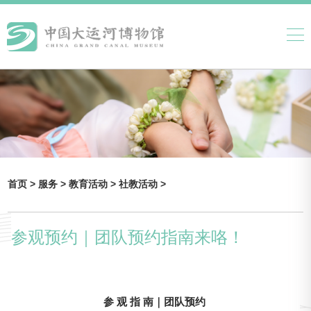
首页 >
服务 >
教育活动 >
社教活动 >
参观预约｜团队预约指南来咯！
参 观 指 南｜团队预约