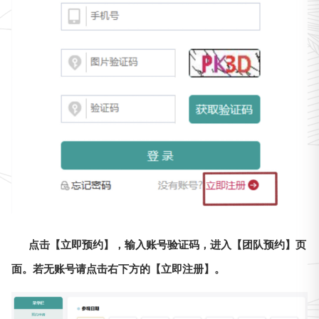
点击【立即预约】，输入账号验证码，进入【团队预约】页
面。若无账号请点击右下方的【立即注册】。