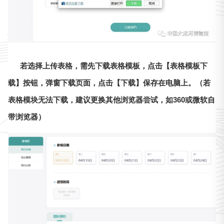
若选择上传表格，需先下载表格模板，点击【表格模板下
载】按钮，弹窗下载页面，点击【下载】保存在电脑上。（若
表格模块无法下载，建议更换其他浏览器尝试，如360或微软自
带浏览器）