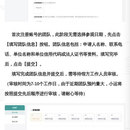
首次注册账号的团队，此阶段无需选择参观日期，先点击
【填写团队信息】按钮。团队信息包括：申请人名称、联系电
话、单位名称和单位信用代码或法人证书等资料。填写完毕
后，点击【提交】。
填写完成团队信息并提交后，需等待馆方工作人员审核。
（审核时间为7-10个工作日，由于近期团队预约量大，小运将
按照提交先后顺序进行审核，请耐心等待）