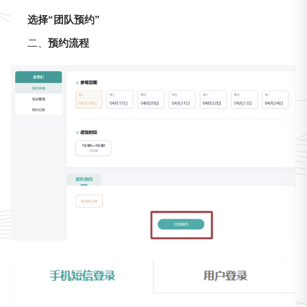
选择“团队预约”
预约流程
二、