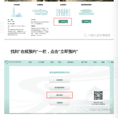
找到“在线预约”一栏，点击“立即预约”