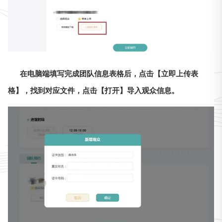
在电脑端填写完成团队信息表格后，点击【立即上传表
格】，找到对应文件，点击【打开】导入观众信息。