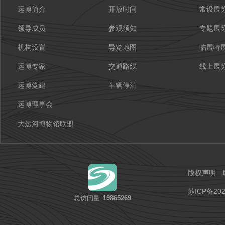
运博简介
开放时间
常设展
领导成员
参观须知
专题展
机构设置
导览地图
临展特
运博专家
交通路线
线上展
运博党建
车辆停泊
运博理事会
大运河博物馆联盟
版权声明
苏ICP备202
总访问量
19865269