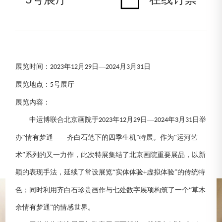
展览时间：
年
月
日—
月
月
日
2023
1
2
29
2024
3
31
展览地点：
号展厅
5
展览内容：
中运博联合北京画院于
年
月
日—
年
月
日举
2023
12
29
2024
3
31
办“情有梦通——齐白石笔下的四季生机”特展。作为“运河艺
术”系列的又一力作，此次特展集结了北京画院重要展品，以新
颖的表现手法，延续了常设展览“实体体验
虚拟体验”的传统特
+
色；同时利用齐白石珍贵画作与七处数字展项构筑了一个“草木
余情有梦通”的情感世界。