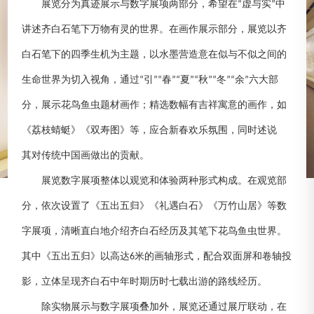
展览分为真迹展示与数字展项两部分，希望在
虚与实
中
“
”
讲述齐白石笔下万物有灵的世界。在画作展示部分，展览以齐
白石笔下的四季生机为主题，以水墨营造意在似与不似之间的
生命世界为切入视角，通过
引
春
夏
秋
冬
余
六大部
“
”“
”“
”“
”“
”“
”
分，展示花鸟鱼虫题材画作；精选数幅有吉祥寓意的画作，如
《荔枝蜻蜓》《双寿图》等，应合新春欢乐氛围，同时述说
其对传统中国画做出的贡献。
展览数字展项整体以观览和体验两种形式构成。在观览部
分
，
依次设置了《五出五归》《礼遇白石》《万竹山居》等数
字展项，清晰直白地介绍齐白石经历及其笔下花鸟鱼虫世界。
其中《五出五归》以高达
米的画轴形式，配合双面屏和卷轴投
6
影，立体呈现齐白石中年时期历时七载出游的路线经历。
除实物展示与数字展项叠加外，展览还通过展厅联动，在