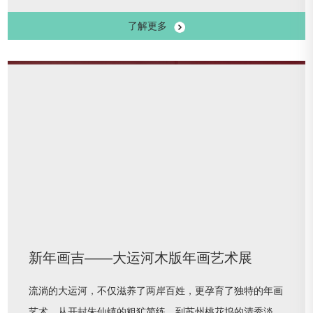
江北，家家南田”的丹青奇才。生于江苏常州的恽寿平，一
了解更多
生行旅多伴运河，水乡的温润浸润了他的笔墨，运河的包容
成就了他的格局。他笔下的没骨花卉省去传统技法的“条条
框框”，直接以清润墨彩点染，水色交融间一花一叶都鲜活
欲滴，堪称中式美学的天花板。该展出了来自故宫博物院、
天津博物馆、南京博物院、苏州博物
新年画吉——大运河木版年画艺术展
流淌的大运河，不仅滋养了两岸百姓，更孕育了独特的年画
艺术。从开封朱仙镇的粗犷简练，到苏州桃花坞的清秀淡