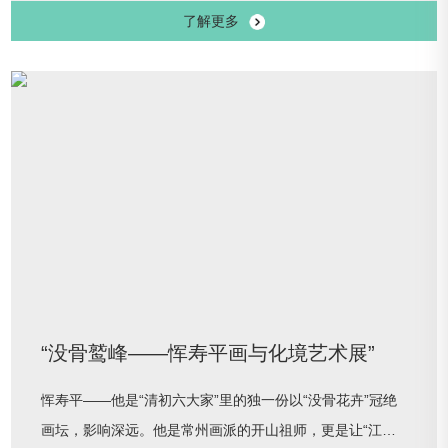
了解更多
会协办，精选162件古今琉璃珍品，以 “流焕—澄凝—融光”
为脉络铺展光影叙事，囊括博山琉璃烧制、名贵色料、鲁派
内画、琉璃灯工等多项国家级、省级非遗技艺。从琉璃的千
年溯源、匠心淬炼，到当代新生，完整呈现博山琉璃传世经
典与现代创作的双向美学力量。
“没骨鹫峰——恽寿平画与化境艺术展”
恽寿平——他是“清初六大家”里的独一份以“没骨花卉”冠绝
画坛，影响深远。他是常州画派的开山祖师，更是让“江南