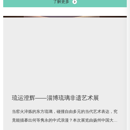
了解更多
明，在雕塑与陶瓶间读懂千年荣光，在神话故事里感受文明
交流互鉴。这个盛夏，来大运河畔，与两千年前的古希腊、
古罗马文明隔空相遇！本次展览联合英国利物浦国家博物馆
重磅打造，以古典神话为线索，串联起神界传奇、英雄史诗
与人间烟火，
琉运澄辉——淄博琉璃非遗艺术展
当窑火淬炼的东方琉璃，碰撞自由多元的当代艺术表达，究
竟能描摹出何等隽永的中式浪漫？本次展览由扬州中国大运
河博物馆与淄博陶瓷琉璃博物馆联合主办、淄博博山琉璃商