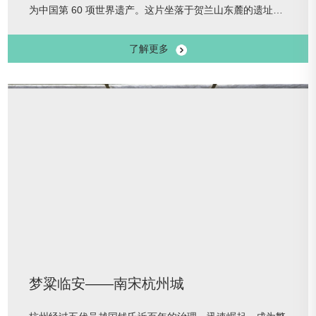
为中国第 60 项世界遗产。这片坐落于贺兰山东麓的遗址
群，以9座帝陵、271座陪葬墓、5.03 公顷北端建筑遗址、
了解更多
32 处防洪工程的恢宏格局，实证着中华文明多元一体的演
进脉络。值此契机，中国大运河博物馆“文化遗产”系列第五
展，携手银川西夏陵区管理处、西夏陵博物馆推出“西夏陵--
贺兰山麓的世界文化遗产”。本次展览共展出文物 272 件(组
梦粱临安——南宋杭州城