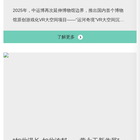
2025年，中运博再次延伸博物馆边界，推出国内首个博物
馆原创游戏化VR大空间项目——“运河奇境”VR大空间沉浸
式体验探索展。展览依托大运河千年历史文化底蕴，以数字
了解更多
技术实施赋能，将科技作为创新手段，用虚拟现实技术打造
大型沉浸式体验环境，让大众摆脱束缚、全身心地沉浸在虚
拟环境中，自由移动中深度体验运河魅力。展览时间：
2025年7月1日-2026年5月10日展览地点：14、15号展厅