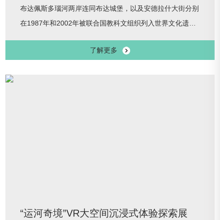
布达佩斯多瑙河两岸连同布达城堡，以及安德拉什大街分别
在1987年和2002年被联合国教科文组织列入世界文化遗
产，它是世界上最杰出的城市景观之一，也是欧洲城市发展
了解更多
的典范。漫长的历史进程中，布达佩斯经历数次破坏与新
生，用历史的馈赠写下文明传承的华章。罗马帝国的遗存、
中世纪和典型的巴洛克风格、文艺复兴时期以及新艺术运
动，都在不同程度上塑造着城市面貌。展览时间：2025年8
月1日—2025年11月2日展览
“运河奇境”VR大空间沉浸式体验探索展