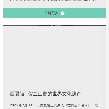
雅；从天津杨柳青的“印绘结合”，到山东杨家埠的乡土气
了解更多
息，运河沿线主要年画产区的艺术佳作齐聚，感受南北风格
的交融与碰撞。展览时间：2026年1月1日—3月8日展览位
置：中国大运河博物馆2层公共空间
西夏陵--贺兰山麓的世界文化遗产
2025 年7月 11 日，西夏陵正式列入《世界遗产名录》，成