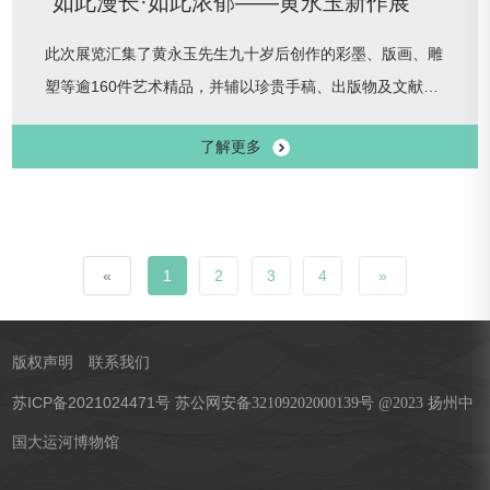
“如此漫长·如此浓郁——黄永玉新作展”
此次展览汇集了黄永玉先生九十岁后创作的彩墨、版画、雕
塑等逾160件艺术精品，并辅以珍贵手稿、出版物及文献档
案，力图全景式展现先生晚年艺术创作的磅礴活力与炽热情
了解更多
怀。期待大家在这场艺术之旅中，不仅感知一位艺术巨
匠“漫长”而丰沛的人生轨迹，更能汲取黄老心中那份对生
活“浓郁”而永恒的热爱——这热爱，恰如运河水脉悠悠千
年，奔涌不息，始终焕发着文明的蓬勃生机。展览时间：
«
1
2
3
4
»
2025年6月17日-8月17日展览地点
版权声明
联系我们
苏ICP备2021024471号
苏公网安备32109202000139号 @2023 扬州中
国大运河博物馆