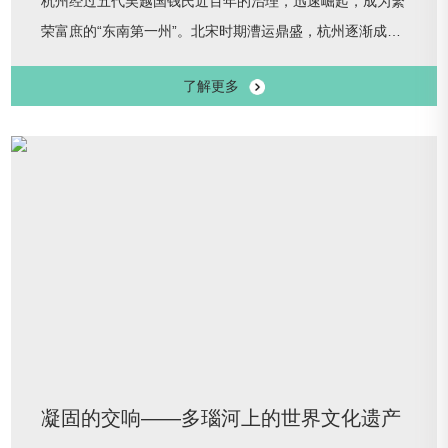
杭州经过五代吴越国钱氏近百年的治理，迅速崛起，成为繁
荣富庶的“东南第一州”。北宋时期漕运鼎盛，杭州逐渐成为
南方水陆交通枢纽。本次展览联合23家文博单位，荟萃237
了解更多
件（组）南宋精品文物，其中一级文物45件，我们以物见
史，重现临安繁华盛景，全方位呈现“西有湖光可爱，东有
江潮堪观”的江南山水都城。展览时间：2025.09.30-
2026.01.04展览地点：中国大运河博物馆11、12号展厅
凝固的交响——多瑙河上的世界文化遗产